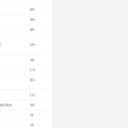
BR
BR
BR
E
MX
AR
CO
BO
CO
NNOBA)
AR
NI
VE