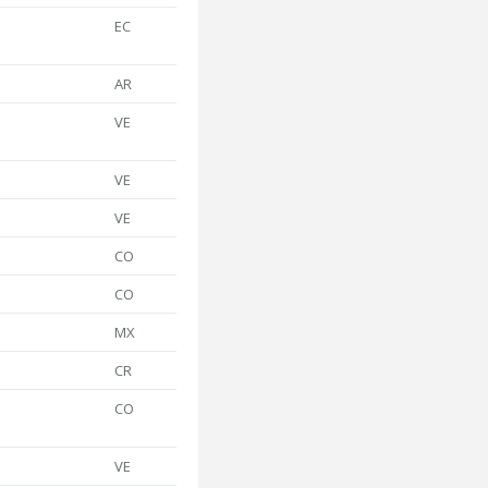
EC
AR
VE
VE
VE
CO
CO
MX
CR
CO
VE