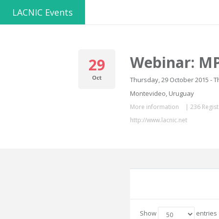
LACNIC Events
Webinar: MP
29
Oct
Thursday, 29 October 2015 - T
Montevideo, Uruguay
More information
|
236 Regist
http://www.lacnic.net
Show
entries