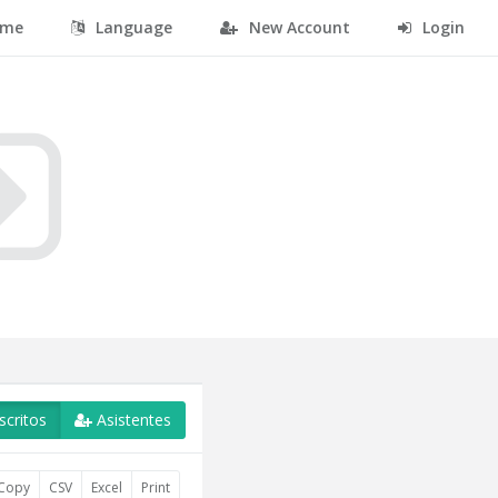
me
Language
New Account
Login
scritos
Asistentes
Copy
CSV
Excel
Print