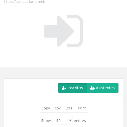
https://campus.lacnic.net/
Inscritos
Asistentes
Copy
CSV
Excel
Print
Show
entries