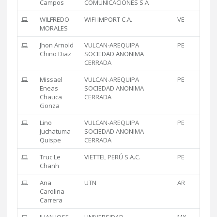
Campos
COMUNICACIONES S.A
WILFREDO
WIFI IMPORT C.A.
VE
MORALES
Jhon Arnold
VULCAN-AREQUIPA
PE
Chino Diaz
SOCIEDAD ANONIMA
CERRADA
Missael
VULCAN-AREQUIPA
PE
Eneas
SOCIEDAD ANONIMA
Chauca
CERRADA
Gonza
Lino
VULCAN-AREQUIPA
PE
Juchatuma
SOCIEDAD ANONIMA
Quispe
CERRADA
Truc Le
VIETTEL PERÚ S.A.C.
PE
Chanh
Ana
UTN
AR
Carolina
Carrera
JUAN JOSE
UNIVERSIDAD
MX