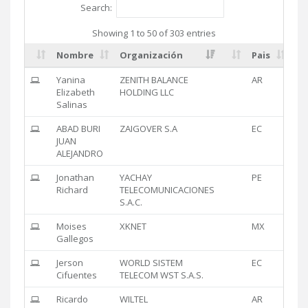
Search:
Showing 1 to 50 of 303 entries
Nombre
Organización
Pais
Yanina
ZENITH BALANCE
AR
Elizabeth
HOLDING LLC
Salinas
ABAD BURI
ZAIGOVER S.A
EC
JUAN
ALEJANDRO
Jonathan
YACHAY
PE
Richard
TELECOMUNICACIONES
S.A.C.
Moises
XKNET
MX
Gallegos
Jerson
WORLD SISTEM
EC
Cifuentes
TELECOM WST S.A.S.
Ricardo
WILTEL
AR