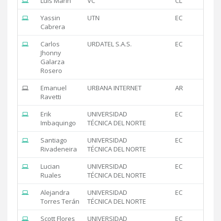
Luis Marin
VC
CL
Yassin
UTN
EC
Cabrera
Carlos
URDATEL S.A.S.
EC
Jhonny
Galarza
Rosero
Emanuel
URBANA INTERNET
AR
Ravetti
Erik
UNIVERSIDAD
EC
Imbaquingo
TÉCNICA DEL NORTE
Santiago
UNIVERSIDAD
EC
Rivadeneira
TÉCNICA DEL NORTE
Lucian
UNIVERSIDAD
EC
Ruales
TÉCNICA DEL NORTE
Alejandra
UNIVERSIDAD
EC
Torres Terán
TÉCNICA DEL NORTE
Scott Flores
UNIVERSIDAD
EC