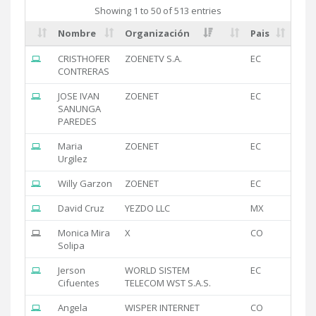
Showing 1 to 50 of 513 entries
Nombre
Organización
Pais
CRISTHOFER
ZOENETV S.A.
EC
CONTRERAS
JOSE IVAN
ZOENET
EC
SANUNGA
PAREDES
Maria
ZOENET
EC
Urgilez
Willy Garzon
ZOENET
EC
David Cruz
YEZDO LLC
MX
Monica Mira
X
CO
Solipa
Jerson
WORLD SISTEM
EC
Cifuentes
TELECOM WST S.A.S.
Angela
WISPER INTERNET
CO