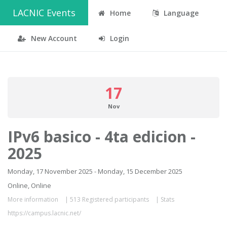
LACNIC Events
Home
Language
New Account
Login
17
Nov
IPv6 basico - 4ta edicion -
2025
Monday, 17 November 2025 - Monday, 15 December 2025
Online, Online
More information
|
513 Registered participants
|
Stats
https://campus.lacnic.net/