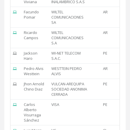
Viviana
INALAMBRICO S.A.S
Facundo
WILTEL
AR
Pomar
COMUNICACIONES
SA
Ricardo
WILTEL
AR
Campos
COMUNICACIONES
S.A
Jackson
WI-NET TELECOM
PE
Haro
S.A.C.
Pedro Alvis
WESTTEIN PEDRO
AR
Westtein
ALVIS
Jhon Arnold
VULCAN-AREQUIPA
PE
Chino Diaz
SOCIEDAD ANONIMA
CERRADA
Carlos
VISA
PE
Alberto
Visurraga
Sánchez