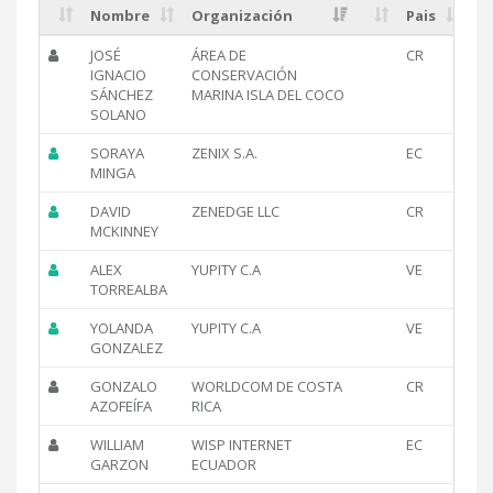
Nombre
Organización
Pais
JOSÉ
ÁREA DE
CR
IGNACIO
CONSERVACIÓN
SÁNCHEZ
MARINA ISLA DEL COCO
SOLANO
SORAYA
ZENIX S.A.
EC
MINGA
DAVID
ZENEDGE LLC
CR
MCKINNEY
ALEX
YUPITY C.A
VE
TORREALBA
YOLANDA
YUPITY C.A
VE
GONZALEZ
GONZALO
WORLDCOM DE COSTA
CR
AZOFEÍFA
RICA
WILLIAM
WISP INTERNET
EC
GARZON
ECUADOR