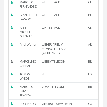
MARCELO
WHITESTACK
CL
FERNANDEZ
GIANPIETRO
WHITESTACK
PE
LAVADO
JOSÉ
WHITESTACK
CL
MIGUEL
GUZMÁN
Ariel Weher
WEHER ARIEL Y
AR
SUMIACHER LARA
(WEHER.NET)
MARCELINO
WEBBY TELECOM
BR
CABRAL
TOMAS
VULTR
US
LYNCH
MARCELO
VOAX TELECOM
BR
LUIZ DE
FRANÇA
ROBENSON
Virtuoses Services in IT
CA