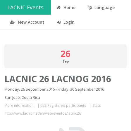
LACNIC Events
Home
Language
New Account
Login
26
Sep
LACNIC 26 LACNOG 2016
Monday, 26 September 2016 - Friday, 30 September 2016
San José, Costa Rica
More information
|
652 Registered participants
|
Stats
http://www.lacnic.net/en/web/eventos/lacnic26