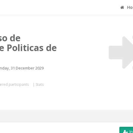
Ho
so de
e Politicas de
onday, 31 December 2029
ered participants
|
Stats
In