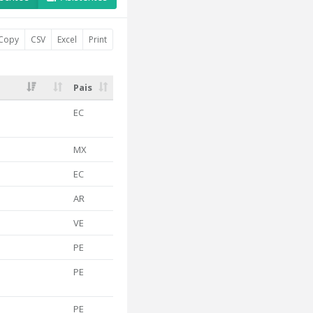
Copy
CSV
Excel
Print
Pais
EC
MX
EC
AR
VE
PE
PE
PE