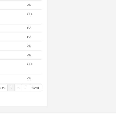
AR
CO
PA
PA
AR
AR
CO
AR
ous
1
2
3
Next