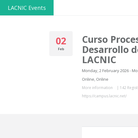
LACNIC Events
Curso Proce
02
Desarrollo d
Feb
LACNIC
Monday, 2 February 2026 - M
Online, Online
More information
|
142 Regist
https://campus.lacnic.net/