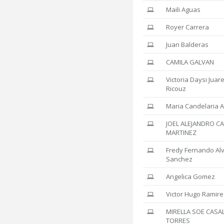
Maili Aguas
Royer Carrera
Juan Balderas
CAMILA GALVAN
Victoria Daysi Juar
Ricouz
Maria Candelaria A
JOEL ALEJANDRO C
MARTINEZ
Fredy Fernando Al
Sanchez
Angelica Gomez
Victor Hugo Ramire
MIRELLA SOE CASA
TORRES