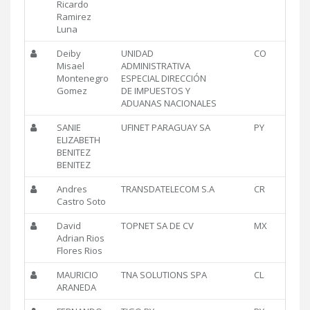
Ricardo
Ramirez
Luna
Deiby
UNIDAD
CO
Misael
ADMINISTRATIVA
Montenegro
ESPECIAL DIRECCIÓN
Gomez
DE IMPUESTOS Y
ADUANAS NACIONALES
SANIE
UFINET PARAGUAY SA
PY
ELIZABETH
BENITEZ
BENITEZ
Andres
TRANSDATELECOM S.A
CR
Castro Soto
David
TOPNET SA DE CV
MX
Adrian Rios
Flores Rios
MAURICIO
TNA SOLUTIONS SPA
CL
ARANEDA