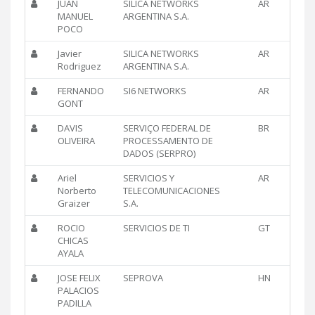
JUAN
SILICA NETWORKS
AR
MANUEL
ARGENTINA S.A.
POCO
Javier
SILICA NETWORKS
AR
Rodriguez
ARGENTINA S.A.
FERNANDO
SI6 NETWORKS
AR
GONT
DAVIS
SERVIÇO FEDERAL DE
BR
OLIVEIRA
PROCESSAMENTO DE
DADOS (SERPRO)
Ariel
SERVICIOS Y
AR
Norberto
TELECOMUNICACIONES
Graizer
S.A.
ROCIO
SERVICIOS DE TI
GT
CHICAS
AYALA
JOSE FELIX
SEPROVA
HN
PALACIOS
PADILLA