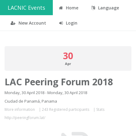
LACNIC Events
Home
Language
New Account
Login
30
Apr
LAC Peering Forum 2018
Monday, 30 April 2018 - Monday, 30 April 2018
Ciudad de Panamá, Panama
More information
|
243 Registered participants
|
Stats
http://peeringforum.lat/