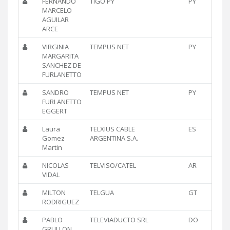
FERNANDO
TIGO PY
PY
MARCELO
AGUILAR
ARCE
VIRGINIA
TEMPUS NET
PY
MARGARITA
SANCHEZ DE
FURLANETTO
SANDRO
TEMPUS NET
PY
FURLANETTO
EGGERT
Laura
TELXIUS CABLE
ES
Gomez
ARGENTINA S.A.
Martin
NICOLAS
TELVISO/CATEL
AR
VIDAL
MILTON
TELGUA
GT
RODRIGUEZ
PABLO
TELEVIADUCTO SRL
DO
GRULLON