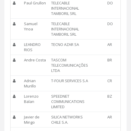
Paul Grullon
TELECABLE
DO
INTERNACIONAL
TAMBORIL SRL
Samuel
TELECABLE
DO
Ynoa
INTERNACIONAL
TAMBORIL SRL
LEANDRO
TECNO AZAR SA
AR
RIOS
Andre Costa
TASCOM
BR
TELECOMUNICAÇÕES
LTDA
Adrian
T-FOUR SERVICES S.A
CR
Murillo
Lorenzo
SPEEDNET
BZ
Balan
COMMUNICATIONS
LIMITED
Javier de
SILICA NETWORKS
AR
Mingo
CHILE S.A.