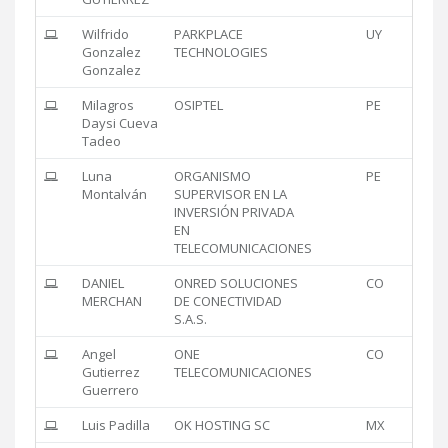
Wilfrido
PARKPLACE
UY
Gonzalez
TECHNOLOGIES
Gonzalez
Milagros
OSIPTEL
PE
Daysi Cueva
Tadeo
Luna
ORGANISMO
PE
Montalván
SUPERVISOR EN LA
INVERSIÓN PRIVADA
EN
TELECOMUNICACIONES
DANIEL
ONRED SOLUCIONES
CO
MERCHAN
DE CONECTIVIDAD
S.A.S.
Angel
ONE
CO
Gutierrez
TELECOMUNICACIONES
Guerrero
Luis Padilla
OK HOSTING SC
MX