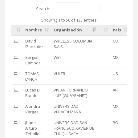
Search:
Showing 1 to 50 of 133 entries
Nombre
Organización
Pais
David
WIRELESS COLOMBIA
CO
Gonzalez
S.A.S.
Sergio
WEII
MX
Campos
TOMAS
VULTR
US
LYNCH
Lucas Di
VIVIANI FERNANDO
AR
Raddo
LUIS (GUAYRANET)
Alondra
UNIVERSIDAD
MX
Vargas
VERACRUZANA
Jhamil
UNIVERSIDAD SAN
BO
Arturo
FRANCISCO XAVIER DE
Zeballos
CHUQUISACA