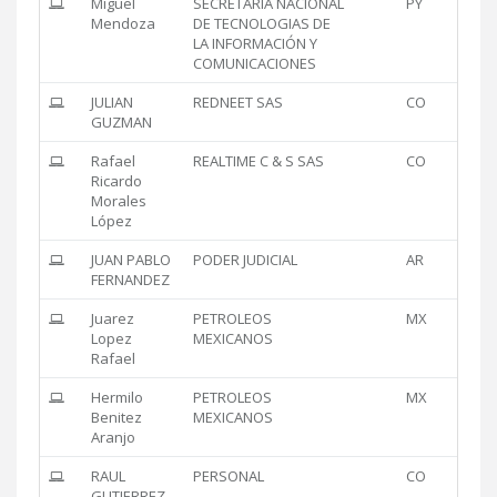
Miguel
SECRETARIA NACIONAL
PY
Mendoza
DE TECNOLOGIAS DE
LA INFORMACIÓN Y
COMUNICACIONES
JULIAN
REDNEET SAS
CO
GUZMAN
Rafael
REALTIME C & S SAS
CO
Ricardo
Morales
López
JUAN PABLO
PODER JUDICIAL
AR
FERNANDEZ
Juarez
PETROLEOS
MX
Lopez
MEXICANOS
Rafael
Hermilo
PETROLEOS
MX
Benitez
MEXICANOS
Aranjo
RAUL
PERSONAL
CO
GUTIERREZ