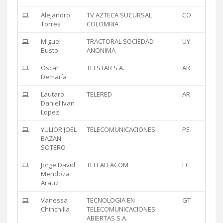
Alejandro
TV AZTECA SUCURSAL
CO
Torres
COLOMBIA
Miguel
TRACTORAL SOCIEDAD
UY
Busto
ANONIMA
Oscar
TELSTAR S.A.
AR
Demaría
Lautaro
TELERED
AR
Daniel Ivan
Lopez
YULIOR JOEL
TELECOMUNICACIONES
PE
BAZAN
SOTERO
Jorge David
TELEALFACOM
EC
Mendoza
Arauz
Vanessa
TECNOLOGIA EN
GT
Chinchilla
TELECOMUNICACIONES
ABIERTAS S.A.