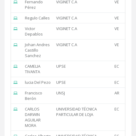
Fernando
VIGINET C.A
VE
Pérez
Regulo Calles
VIGINET C.A
VE
Victor
VIGINET C.A
VE
Depablos
Johan Andres
VIGINET C.A
VE
Castillo
Sanchez
CAMELIA
UPSE
EC
TIVANTA
lucia Del Pezo
UPSE
EC
Francisco
UNSJ
AR
Berón
CARLOS
UNIVERSIDAD TÉCNICA
EC
DARWIN
PARTICULAR DE LOJA
AGUILAR
MORA
Carlos Alberto
UNIVERSIDAD TÉCNICA
EC