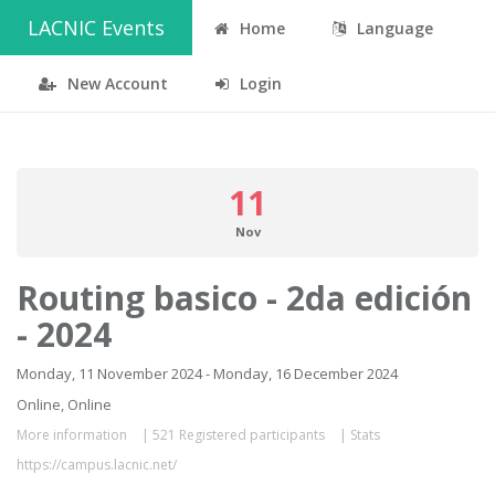
LACNIC Events
Home
Language
New Account
Login
11
Nov
Routing basico - 2da edición
- 2024
Monday, 11 November 2024 - Monday, 16 December 2024
Online, Online
More information
|
521 Registered participants
|
Stats
https://campus.lacnic.net/